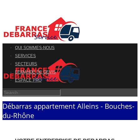
QUI SOMMES-NOUS
SERVICES
SECTEURS
DEMANDE DE DEVIS
ESPACE PRO
Débarras appartement Alleins - Bouches-
du-Rhône