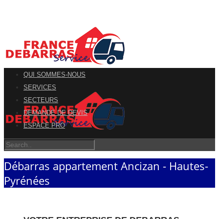
QUI SOMMES-NOUS
SERVICES
SECTEURS
DEMANDE DE DEVIS
ESPACE PRO
Débarras appartement Ancizan - Hautes-
Pyrénées