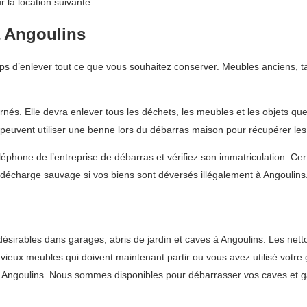
 la location suivante.
 Angoulins
s d’enlever tout ce que vous souhaitez conserver. Meubles anciens, ta
rnés. Elle devra enlever tous les déchets, les meubles et les objets qu
 peuvent utiliser une benne lors du débarras maison pour récupérer le
éphone de l’entreprise de débarras et vérifiez son immatriculation. C
écharge sauvage si vos biens sont déversés illégalement à Angoulins
irables dans garages, abris de jardin et caves à Angoulins. Les nett
de vieux meubles qui doivent maintenant partir ou vous avez utilisé vo
 Angoulins. Nous sommes disponibles pour débarrasser vos caves et ga