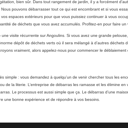
ation, bien sûr. Dans tout rangement de jardin, il y a forcément d’autr
i. Nous pouvons débarrasser tout ce qui est encombrant et si vous ess
os espaces extérieurs pour que vous puissiez continuer à vous occup
antité de déchets que vous avez accumulés. Profitez-en pour faire un vra
une visite récurrente sur Angoulins. Si vous avez une grande pelouse
orme dépôt de déchets verts où il sera mélangé à d’autres déchets de 
royons vraiment, alors appelez-nous pour commencer le déblaiement de
rès simple : vous demandez à quelqu’un de venir chercher tous les en
 ou de la literie. L’entreprise de débarras les ramasse et les élimine en 
débarras. Le processus est aussi simple que ça. Le débarras d’une maiso
vre une bonne expérience et de répondre à vos besoins.