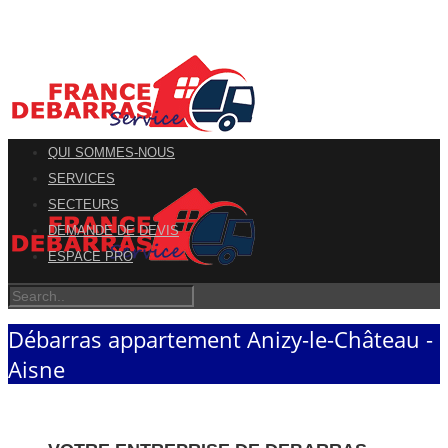
QUI SOMMES-NOUS
SERVICES
SECTEURS
DEMANDE DE DEVIS
ESPACE PRO
Débarras appartement Anizy-le-Château -
Aisne