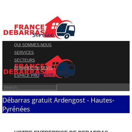
QUI SOMMES-NOUS
SERVICES
SECTEURS
DEMANDE DE DEVIS
ESPACE PRO
Débarras gratuit Ardengost - Hautes-
Pyrénées