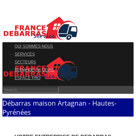
QUI SOMMES-NOUS
SERVICES
SECTEURS
DEMANDE DE DEVIS
ESPACE PRO
Débarras maison Artagnan - Hautes-
Pyrénées