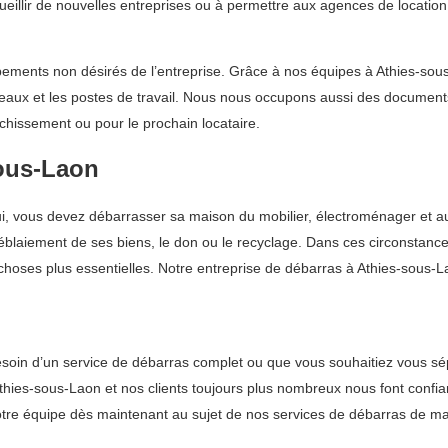
cueillir de nouvelles entreprises ou à permettre aux agences de locati
ements non désirés de l’entreprise. Grâce à nos équipes à Athies-sou
bureaux et les postes de travail. Nous nous occupons aussi des docume
îchissement ou pour le prochain locataire.
ous-Laon
 lui, vous devez débarrasser sa maison du mobilier, électroménager et
déblaiement de ses biens, le don ou le recyclage. Dans ces circonstance
hoses plus essentielles. Notre entreprise de débarras à Athies-sous-La
soin d’un service de débarras complet ou que vous souhaitiez vous sé
thies-sous-Laon et nos clients toujours plus nombreux nous font confi
notre équipe dès maintenant au sujet de nos services de débarras de ma