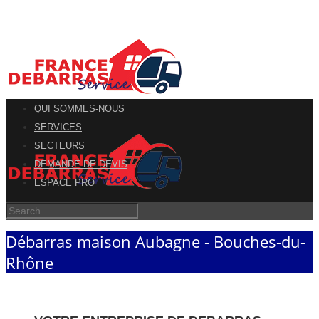
QUI SOMMES-NOUS
SERVICES
SECTEURS
DEMANDE DE DEVIS
ESPACE PRO
Débarras maison Aubagne - Bouches-du-
Rhône