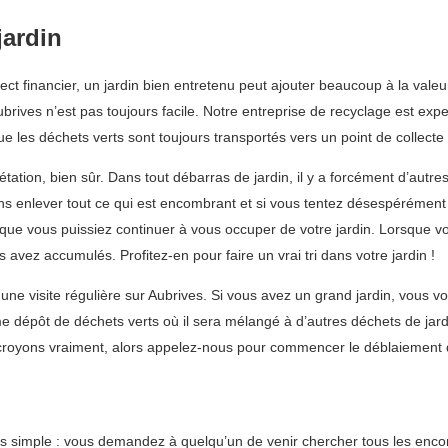
jardin
pect financier, un jardin bien entretenu peut ajouter beaucoup à la valeu
rives n’est pas toujours facile. Notre entreprise de recyclage est expe
 les déchets verts sont toujours transportés vers un point de collecte
ion, bien sûr. Dans tout débarras de jardin, il y a forcément d’autres 
ns enlever tout ce qui est encombrant et si vous tentez désespérément 
ue vous puissiez continuer à vous occuper de votre jardin. Lorsque v
avez accumulés. Profitez-en pour faire un vrai tri dans votre jardin !
e visite régulière sur Aubrives. Si vous avez un grand jardin, vous vo
dépôt de déchets verts où il sera mélangé à d’autres déchets de jardi
croyons vraiment, alors appelez-nous pour commencer le déblaiement d
ès simple : vous demandez à quelqu’un de venir chercher tous les enc