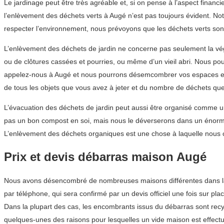
Le jardinage peut être très agréable et, si on pense à l’aspect financ
l’enlèvement des déchets verts à Augé n’est pas toujours évident. No
respecter l’environnement, nous prévoyons que les déchets verts son
L’enlèvement des déchets de jardin ne concerne pas seulement la végéta
ou de clôtures cassées et pourries, ou même d’un vieil abri. Nous po
appelez-nous à Augé et nous pourrons désemcombrer vos espaces ext
de tous les objets que vous avez à jeter et du nombre de déchets que v
L’évacuation des déchets de jardin peut aussi être organisé comme u
pas un bon compost en soi, mais nous le déverserons dans un énorme 
L’enlèvement des déchets organiques est une chose à laquelle nous 
Prix et devis débarras maison Augé
Nous avons désencombré de nombreuses maisons différentes dans la ré
par téléphone, qui sera confirmé par un devis officiel une fois sur plac
Dans la plupart des cas, les encombrants issus du débarras sont recyc
quelques-unes des raisons pour lesquelles un vide maison est effect