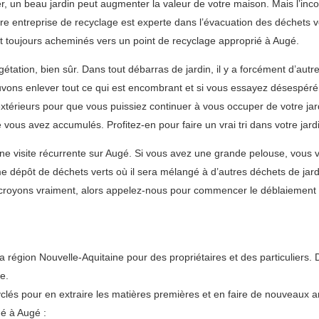
ier, un beau jardin peut augmenter la valeur de votre maison. Mais l’in
tre entreprise de recyclage est experte dans l’évacuation des déchets 
t toujours acheminés vers un point de recyclage approprié à Augé.
tion, bien sûr. Dans tout débarras de jardin, il y a forcément d’autres
uvons enlever tout ce qui est encombrant et si vous essayez désespérém
érieurs pour que vous puissiez continuer à vous occuper de votre jar
ous avez accumulés. Profitez-en pour faire un vrai tri dans votre jardi
ne visite récurrente sur Augé. Si vous avez une grande pelouse, vous 
dépôt de déchets verts où il sera mélangé à d’autres déchets de jardi
croyons vraiment, alors appelez-nous pour commencer le déblaiement d
gion Nouvelle-Aquitaine pour des propriétaires et des particuliers. 
e.
lés pour en extraire les matières premières et en faire de nouveaux art
ué à Augé :