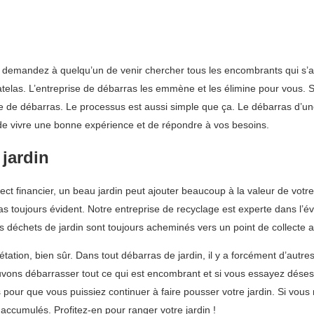
us demandez à quelqu’un de venir chercher tous les encombrants qui s
atelas. L’entreprise de débarras les emmène et les élimine pour vous. S’
ice de débarras. Le processus est aussi simple que ça. Le débarras d’u
ra de vivre une bonne expérience et de répondre à vos besoins.
 jardin
pect financier, un beau jardin peut ajouter beaucoup à la valeur de vot
as toujours évident. Notre entreprise de recyclage est experte dans l’é
 déchets de jardin sont toujours acheminés vers un point de collecte a
ion, bien sûr. Dans tout débarras de jardin, il y a forcément d’autres 
uvons débarrasser tout ce qui est encombrant et si vous essayez déses
pour que vous puissiez continuer à faire pousser votre jardin. Si vou
ccumulés. Profitez-en pour ranger votre jardin !