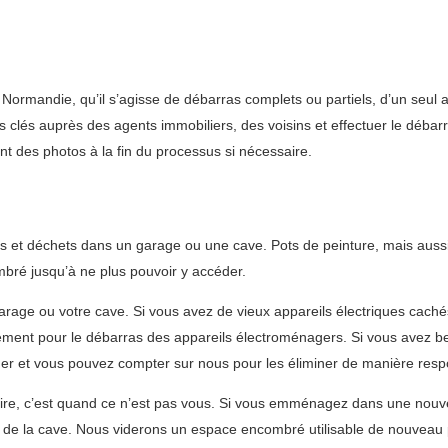
rmandie, qu’il s’agisse de débarras complets ou partiels, d’un seul a
es clés auprès des agents immobiliers, des voisins et effectuer le déb
ant des photos à la fin du processus si nécessaire.
les et déchets dans un garage ou une cave. Pots de peinture, mais aus
mbré jusqu’à ne plus pouvoir y accéder.
garage ou votre cave. Si vous avez de vieux appareils électriques cach
ément pour le débarras des appareils électroménagers. Si vous avez be
r et vous pouvez compter sur nous pour les éliminer de manière resp
ire, c’est quand ce n’est pas vous. Si vous emménagez dans une nouve
u de la cave. Nous viderons un espace encombré utilisable de nouveau 