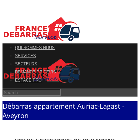
QUI SOMMES-NOUS
SERVICES
SECTEURS
DEMANDE DE DEVIS
ESPACE PRO
Débarras appartement Auriac-Lagast -
Aveyron