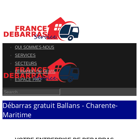
QUI SOMMES-NOUS
SERVICES
SECTEURS
DEMANDE DE DEVIS
ESPACE PRO
Débarras gratuit Ballans - Charente-
Maritime