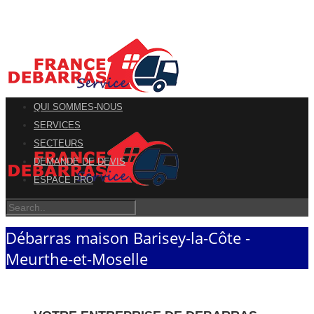
QUI SOMMES-NOUS
SERVICES
SECTEURS
DEMANDE DE DEVIS
ESPACE PRO
Débarras maison Barisey-la-Côte -
Meurthe-et-Moselle