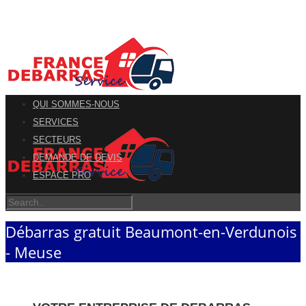
QUI SOMMES-NOUS
SERVICES
SECTEURS
DEMANDE DE DEVIS
ESPACE PRO
Débarras gratuit Beaumont-en-Verdunois
- Meuse