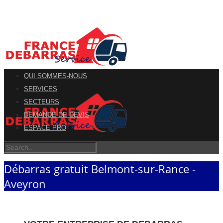
QUI SOMMES-NOUS
SERVICES
SECTEURS
DEMANDE DE DEVIS
ESPACE PRO
Débarras gratuit Belmont-sur-Rance -
Aveyron