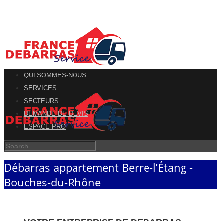
QUI SOMMES-NOUS
SERVICES
SECTEURS
DEMANDE DE DEVIS
ESPACE PRO
Débarras appartement Berre-l’Étang -
Bouches-du-Rhône