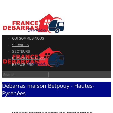
QUI SOMMES-NOUS
SERVICES
SECTEURS
DEMANDE DE DEVIS
ESPACE PRO
Débarras maison Betpouy - Hautes-
Pyrénées