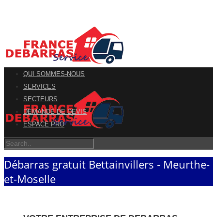
QUI SOMMES-NOUS
SERVICES
SECTEURS
DEMANDE DE DEVIS
ESPACE PRO
Débarras gratuit Bettainvillers - Meurthe-
et-Moselle