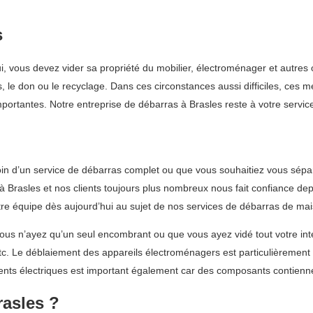
s
ui, vous devez vider sa propriété du mobilier, électroménager et autres 
s, le don ou le recyclage. Dans ces circonstances aussi difficiles, ce
portantes. Notre entreprise de débarras à Brasles reste à votre service
 d’un service de débarras complet ou que vous souhaitiez vous sépare
Brasles et nos clients toujours plus nombreux nous fait confiance dep
tre équipe dès aujourd’hui au sujet de nos services de débarras de ma
s n’ayez qu’un seul encombrant ou que vous ayez vidé tout votre intér
 etc. Le déblaiement des appareils électroménagers est particulièrement
ents électriques est important également car des composants contienn
rasles ?