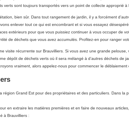
verts sont toujours transportés vers un point de collecte approprié à B
ion, bien sûr. Dans tout rangement de jardin, il y a forcément d’autres
uvons enlever tout ce qui est encombrant et si vous essayez désespérém
ces extérieurs pour que vous puissiez continuer à vous occuper de vo
ntité de déchets que vous avez accumulés. Profitez-en pour ranger votr
e visite récurrente sur Brauvilliers. Si vous avez une grande pelouse,
me dépôt de déchets verts où il sera mélangé à d’autres déchets de jar
croyons vraiment, alors appelez-nous pour commencer le déblaiement d
iers
gion Grand Est pour des propriétaires et des particuliers. Dans la p
pour en extraire les matières premières et en faire de nouveaux articles
 à Brauvilliers :