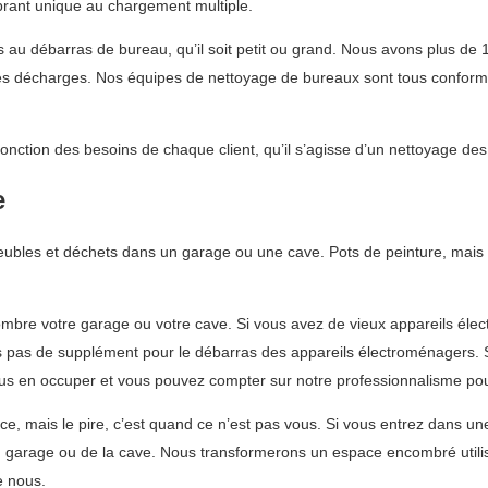
brant unique au chargement multiple.
és au débarras de bureau, qu’il soit petit ou grand. Nous avons plus de
les décharges. Nos équipes de nettoyage de bureaux sont tous conformes 
fonction des besoins de chaque client, qu’il s’agisse d’un nettoyage de
e
meubles et déchets dans un garage ou une cave. Pots de peinture, mais 
bre votre garage ou votre cave. Si vous avez de vieux appareils élect
s pas de supplément pour le débarras des appareils électroménagers. S
us en occuper et vous pouvez compter sur notre professionnalisme pou
e, mais le pire, c’est quand ce n’est pas vous. Si vous entrez dans un
u garage ou de la cave. Nous transformerons un espace encombré utili
e nous.