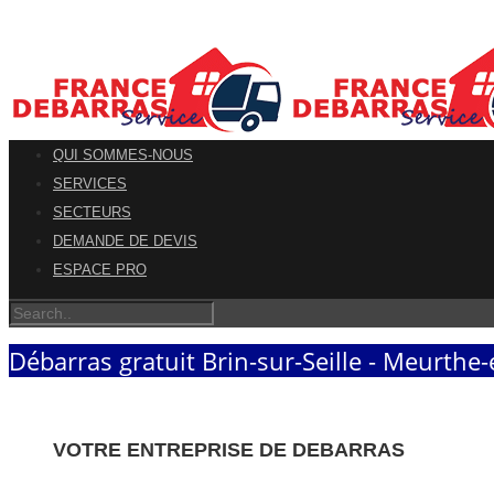
QUI SOMMES-NOUS
SERVICES
SECTEURS
DEMANDE DE DEVIS
ESPACE PRO
Débarras gratuit Brin-sur-Seille - Meurthe-
VOTRE ENTREPRISE DE DEBARRAS