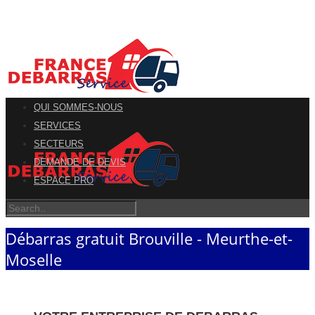
QUI SOMMES-NOUS
SERVICES
SECTEURS
DEMANDE DE DEVIS
ESPACE PRO
Débarras gratuit Brouville - Meurthe-et-
Moselle