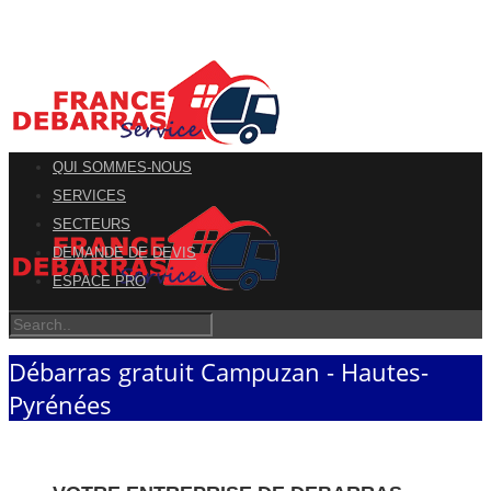
QUI SOMMES-NOUS
SERVICES
SECTEURS
DEMANDE DE DEVIS
ESPACE PRO
Débarras gratuit Campuzan - Hautes-
Pyrénées