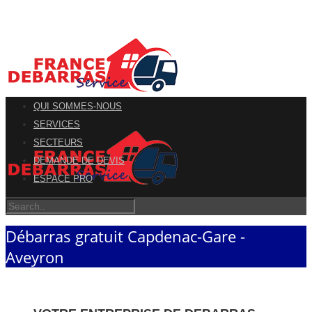
QUI SOMMES-NOUS
SERVICES
SECTEURS
DEMANDE DE DEVIS
ESPACE PRO
Débarras gratuit Capdenac-Gare -
Aveyron