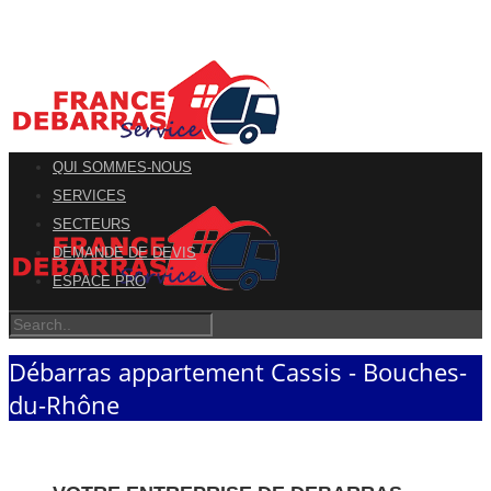
QUI SOMMES-NOUS
SERVICES
SECTEURS
DEMANDE DE DEVIS
ESPACE PRO
Débarras appartement Cassis - Bouches-
du-Rhône