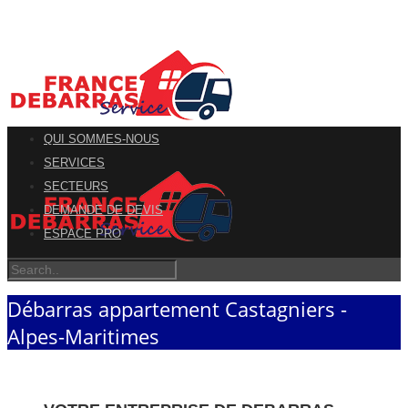
QUI SOMMES-NOUS
SERVICES
SECTEURS
DEMANDE DE DEVIS
ESPACE PRO
Débarras appartement Castagniers -
Alpes-Maritimes