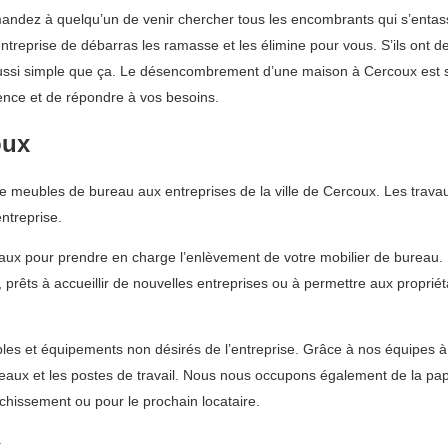
mandez à quelqu’un de venir chercher tous les encombrants qui s’enta
L’entreprise de débarras les ramasse et les élimine pour vous. S’ils ont d
ussi simple que ça. Le désencombrement d’une maison à Cercoux est simp
ence et de répondre à vos besoins.
oux
 meubles de bureau aux entreprises de la ville de Cercoux. Les trava
ntreprise.
eaux pour prendre en charge l’enlèvement de votre mobilier de bureau
, prêts à accueillir de nouvelles entreprises ou à permettre aux propr
les et équipements non désirés de l’entreprise. Grâce à nos équipes 
ureaux et les postes de travail. Nous nous occupons également de la pa
îchissement ou pour le prochain locataire.
x