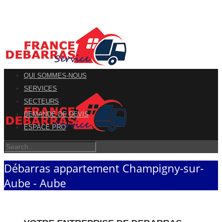
QUI SOMMES-NOUS
SERVICES
SECTEURS
DEMANDE DE DEVIS
ESPACE PRO
Débarras appartement Champigny-sur-
Aube - Aube