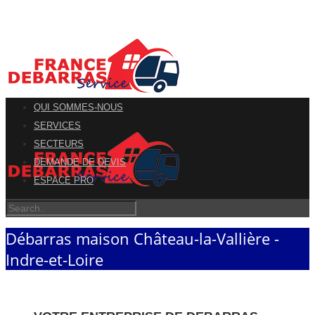
QUI SOMMES-NOUS
SERVICES
SECTEURS
DEMANDE DE DEVIS
ESPACE PRO
Débarras maison Château-la-Vallière -
Indre-et-Loire