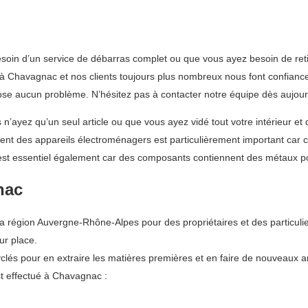
oin d’un service de débarras complet ou que vous ayez besoin de reti
Chavagnac et nos clients toujours plus nombreux nous font confiance 
pose aucun problème. N’hésitez pas à contacter notre équipe dès aujou
’ayez qu’un seul article ou que vous ayez vidé tout votre intérieur et 
ement des appareils électroménagers est particulièrement important car 
s est essentiel également car des composants contiennent des métaux po
nac
égion Auvergne-Rhône-Alpes pour des propriétaires et des particulie
ur place.
lés pour en extraire les matières premières et en faire de nouveaux art
t effectué à Chavagnac :