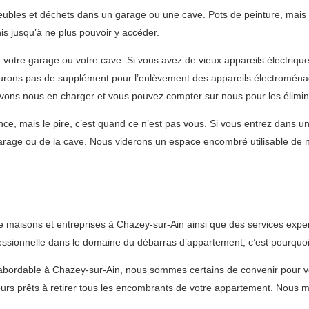
 meubles et déchets dans un garage ou une cave. Pots de peinture, ma
is jusqu’à ne plus pouvoir y accéder.
votre garage ou votre cave. Si vous avez de vieux appareils électriqu
turons pas de supplément pour l’enlèvement des appareils électroména
vons nous en charger et vous pouvez compter sur nous pour les élimi
nce, mais le pire, c’est quand ce n’est pas vous. Si vous entrez dans 
 garage ou de la cave. Nous viderons un espace encombré utilisable de 
 maisons et entreprises à Chazey-sur-Ain ainsi que des services expe
ionnelle dans le domaine du débarras d’appartement, c’est pourquoi vo
et abordable à Chazey-sur-Ain, nous sommes certains de convenir pour
s prêts à retirer tous les encombrants de votre appartement. Nous me