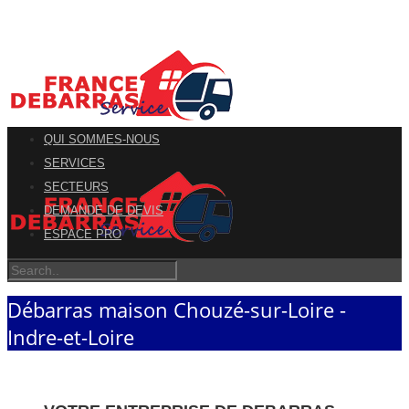
QUI SOMMES-NOUS
SERVICES
SECTEURS
DEMANDE DE DEVIS
ESPACE PRO
Débarras maison Chouzé-sur-Loire -
Indre-et-Loire