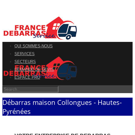
QUI SOMMES-NOUS
SERVICES
SECTEURS
DEMANDE DE DEVIS
ESPACE PRO
Débarras maison Collongues - Hautes-
Pyrénées