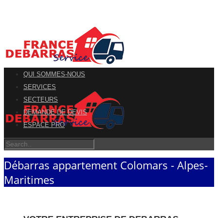
QUI SOMMES-NOUS
SERVICES
SECTEURS
DEMANDE DE DEVIS
ESPACE PRO
Débarras appartement Colomars - Alpes-
Maritimes