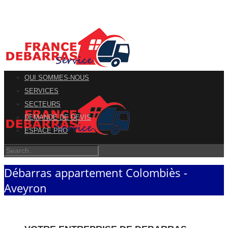
QUI SOMMES-NOUS
SERVICES
SECTEURS
DEMANDE DE DEVIS
ESPACE PRO
Débarras appartement Colombiès -
Aveyron