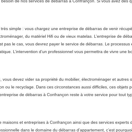
nt besoin de nos services de débarras à Confrançon. Si vous avez des q
très simple : vous chargez une entreprise de débarras de venir récup
roménager, du matériel Hifi ou de vieux matelas. L’entreprise de débarr
’est pas le cas, vous devrez payer le service de débarras. Le process
tique. L’intervention d’un professionnel vous permettra de vivre une 
i, vous devez vider sa propriété du mobilier, électroménager et autres ob
don ou le recyclage. Dans ces circonstances aussi difficiles, ces objet
 entreprise de débarras à Confrançon reste à votre service pour tout t
 maisons et entreprises à Confrançon ainsi que des services experts 
ionnelle dans le domaine du débarras d’appartement, c’est pourquoi vo