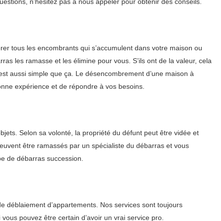
uestions, n’hésitez pas à nous appeler pour obtenir des conseils.
érer tous les encombrants qui s’accumulent dans votre maison ou
as les ramasse et les élimine pour vous. S’ils ont de la valeur, cela
us est aussi simple que ça. Le désencombrement d’une maison à
bonne expérience et de répondre à vos besoins.
jets. Selon sa volonté, la propriété du défunt peut être vidée et
s peuvent être ramassés par un spécialiste du débarras et vous
ype de débarras succession.
de déblaiement d’appartements. Nos services sont toujours
us pouvez être certain d’avoir un vrai service pro.