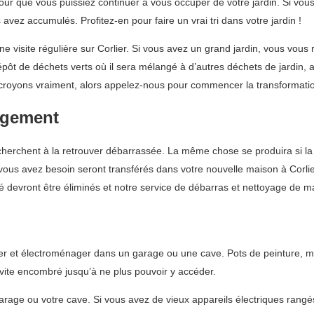
our que vous puissiez continuer à vous occuper de votre jardin. Si vo
avez accumulés. Profitez-en pour faire un vrai tri dans votre jardin !
 visite régulière sur Corlier. Si vous avez un grand jardin, vous vous
t de déchets verts où il sera mélangé à d’autres déchets de jardin, a
royons vraiment, alors appelez-nous pour commencer la transformation 
agement
herchent à la retrouver débarrassée. La même chose se produira si la m
t vous avez besoin seront transférés dans votre nouvelle maison à Corl
té devront être éliminés et notre service de débarras et nettoyage de ma
lier et électroménager dans un garage ou une cave. Pots de peinture,
 vite encombré jusqu’à ne plus pouvoir y accéder.
 garage ou votre cave. Si vous avez de vieux appareils électriques ran