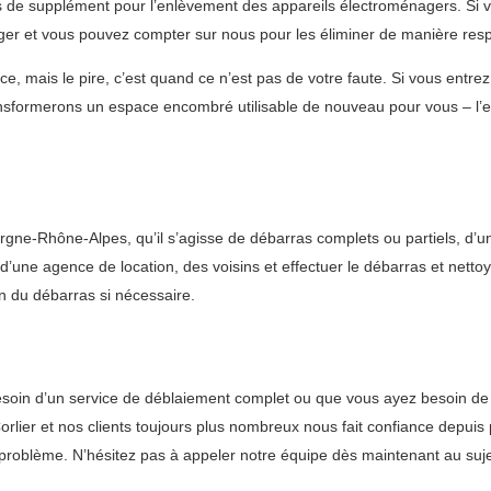
s de supplément pour l’enlèvement des appareils électroménagers. Si v
er et vous pouvez compter sur nous pour les éliminer de manière res
e, mais le pire, c’est quand ce n’est pas de votre faute. Si vous entre
ransformerons un espace encombré utilisable de nouveau pour vous – l’
gne-Rhône-Alpes, qu’il s’agisse de débarras complets ou partiels, d’u
 d’une agence de location, des voisins et effectuer le débarras et netto
in du débarras si nécessaire.
oin d’un service de déblaiement complet ou que vous ayez besoin de r
lier et nos clients toujours plus nombreux nous fait confiance depuis p
problème. N’hésitez pas à appeler notre équipe dès maintenant au suj