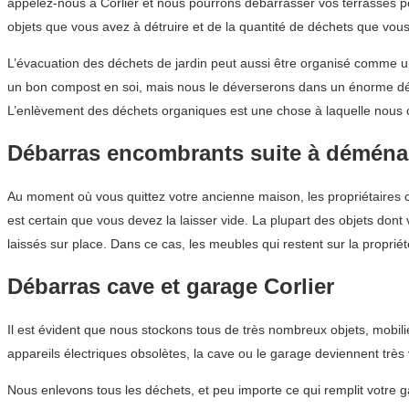
appelez-nous à Corlier et nous pourrons débarrasser vos terrasses p
objets que vous avez à détruire et de la quantité de déchets que vous 
L’évacuation des déchets de jardin peut aussi être organisé comme une
un bon compost en soi, mais nous le déverserons dans un énorme dépô
L’enlèvement des déchets organiques est une chose à laquelle nous c
Débarras encombrants suite à démén
Au moment où vous quittez votre ancienne maison, les propriétaires c
est certain que vous devez la laisser vide. La plupart des objets don
laissés sur place. Dans ce cas, les meubles qui restent sur la proprié
Débarras cave et garage Corlier
Il est évident que nous stockons tous de très nombreux objets, mobi
appareils électriques obsolètes, la cave ou le garage deviennent très
Nous enlevons tous les déchets, et peu importe ce qui remplit votre