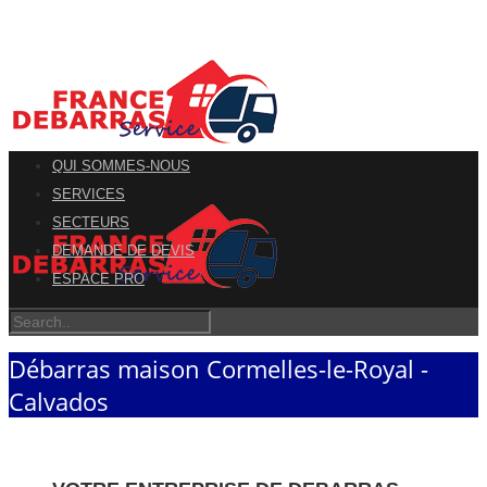
QUI SOMMES-NOUS
SERVICES
SECTEURS
DEMANDE DE DEVIS
ESPACE PRO
Débarras maison Cormelles-le-Royal -
Calvados