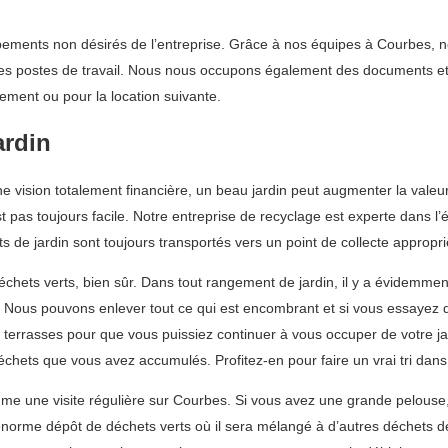
ments non désirés de l’entreprise. Grâce à nos équipes à Courbes, nou
 les postes de travail. Nous nous occupons également des documents e
sement ou pour la location suivante.
ardin
une vision totalement financière, un beau jardin peut augmenter la valeur
 pas toujours facile. Notre entreprise de recyclage est experte dans l
 de jardin sont toujours transportés vers un point de collecte appropr
ets verts, bien sûr. Dans tout rangement de jardin, il y a évidemment d
i. Nous pouvons enlever tout ce qui est encombrant et si vous essayez 
terrasses pour que vous puissiez continuer à vous occuper de votre j
échets que vous avez accumulés. Profitez-en pour faire un vrai tri dans 
 une visite régulière sur Courbes. Si vous avez une grande pelouse, 
norme dépôt de déchets verts où il sera mélangé à d’autres déchets de 