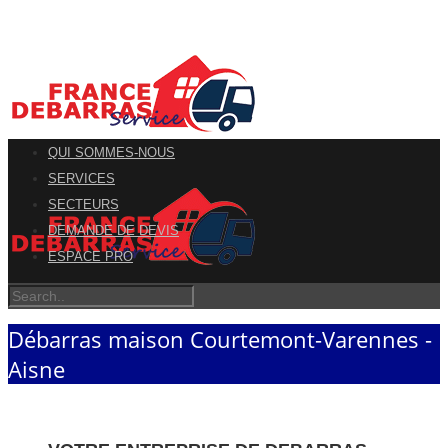
QUI SOMMES-NOUS
SERVICES
SECTEURS
DEMANDE DE DEVIS
ESPACE PRO
Débarras maison Courtemont-Varennes -
Aisne