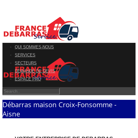
QUI SOMMES-NOUS
SERVICES
SECTEURS
DEMANDE DE DEVIS
ESPACE PRO
Débarras maison Croix-Fonsomme -
Aisne