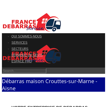
QUI SOMMES-NOUS
SERVICES
SECTEURS
DEMANDE DE DEVIS
ESPACE PRO
Débarras maison Crouttes-sur-Marne -
Aisne