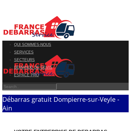
QUI SOMMES-NOUS
SERVICES
SECTEURS
DEMANDE DE DEVIS
ESPACE PRO
Débarras gratuit Dompierre-sur-Veyle -
Ain