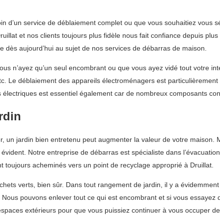
n d’un service de déblaiement complet ou que vous souhaitiez vous s
illat et nos clients toujours plus fidèle nous fait confiance depuis pl
ipe dès aujourd’hui au sujet de nos services de débarras de maison.
s n’ayez qu’un seul encombrant ou que vous ayez vidé tout votre intér
 etc. Le déblaiement des appareils électroménagers est particulièrement
nts électriques est essentiel également car de nombreux composants co
rdin
ier, un jardin bien entretenu peut augmenter la valeur de votre maison.
rs évident. Notre entreprise de débarras est spécialiste dans l’évacuati
t toujours acheminés vers un point de recyclage approprié à Druillat.
ts verts, bien sûr. Dans tout rangement de jardin, il y a évidemment d’
i. Nous pouvons enlever tout ce qui est encombrant et si vous essayez
espaces extérieurs pour que vous puissiez continuer à vous occuper d