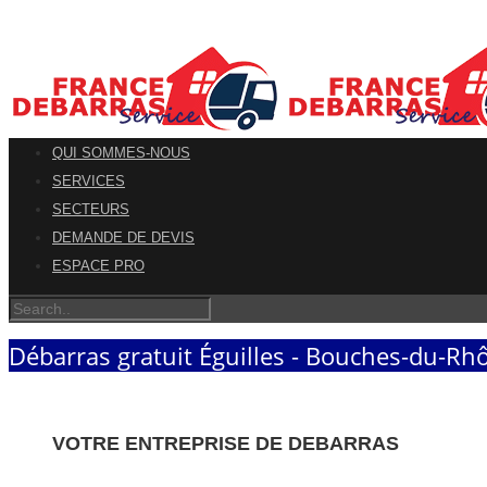
QUI SOMMES-NOUS
SERVICES
SECTEURS
DEMANDE DE DEVIS
ESPACE PRO
Débarras gratuit Éguilles - Bouches-du-Rh
VOTRE ENTREPRISE DE DEBARRAS