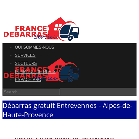
QUI SOMMES-NOUS
SERVICES
SECTEURS
DEMANDE DE DEVIS
ESPACE PRO
Débarras gratuit Entrevennes - Alpes-de-
Haute-Provence