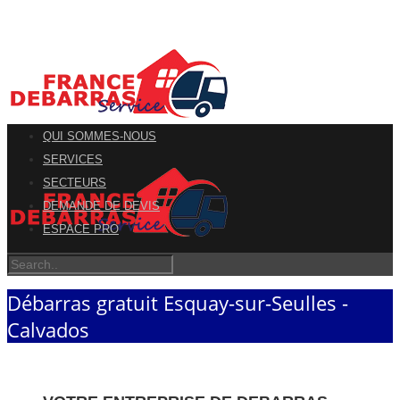
QUI SOMMES-NOUS
SERVICES
SECTEURS
DEMANDE DE DEVIS
ESPACE PRO
Débarras gratuit Esquay-sur-Seulles -
Calvados