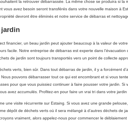
ouhaitent la retrouver débarrassée. La même chose se produira si la ma
ont vous avez besoin seront transférés dans votre nouvelle maison à Es
propriété devront être éliminés et notre service de débarras et nettoyag
 jardin
pect financier, un beau jardin peut ajouter beaucoup à la valeur de votr
jours facile. Notre entreprise de débarras est experte dans l’évacuati
ets de jardin sont toujours transportés vers un point de collecte appro
ts verts, bien sûr. Dans tout débarras de jardin, il y a forcément d’au
i. Nous pouvons débarrasser tout ce qui est encombrant et si vous tent
asses pour que vous puissiez continuer à faire pousser votre jardin. 
us avez accumulés. Profitez-en pour faire un vrai tri dans votre jardin 
 une visite récurrente sur Estaing. Si vous avez une grande pelouse,
me dépôt de déchets verts où il sera mélangé à d’autres déchets de jar
royons vraiment, alors appelez-nous pour commencer le déblaiement de