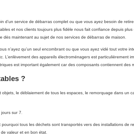
 d’un service de débarras complet ou que vous ayez besoin de retirer 
es et nos clients toujours plus fidèle nous fait confiance depuis plu
uipe dès maintenant au sujet de nos services de débarras de maison.
s n’ayez qu’un seul encombrant ou que vous ayez vidé tout votre intér
 etc. L’enlèvement des appareils électroménagers est particulièrement i
ctriques est important également car des composants contiennent des m
tables ?
 objets, le déblaiement de tous les espaces, le remorquage dans un ca
jours sur 7.
ourquoi tous les déchets sont transportés vers des installations de re
 de valeur et en bon état.